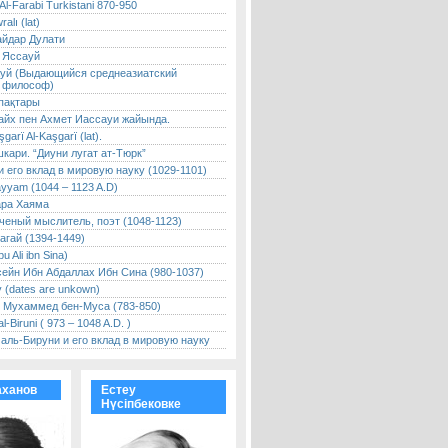
Al-Farabi Turkistani 870-950
ralı (lat)
йдар Дулати
 Яссауй
уй (Выдающийся среднеазиатский
 философ)
пақтары
йх пен Ахмет Иассауи жайында.
arï Al-Kaşgarï (lat).
кари. “Диуни лугат ат-Тюрк”
 его вклад в мировую науку (1029-1101)
yyam (1044 – 1123 A.D)
ара Хаяма
ченый мыслитель, поэт (1048-1123)
агай (1394-1449)
u Ali ibn Sina)
сейн Ибн Абдаллах Ибн Сина (980-1037)
 (dates are unkown)
 Мухаммед бен-Муса (783-850)
l-Biruni ( 973 – 1048 A.D. )
аль-Бируни и его вклад в мировую науку
аханов
Естеу
Нүсіпбековке