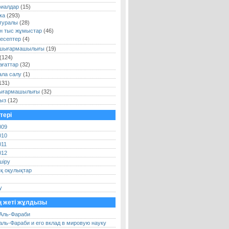
риалдар
(15)
ка
(293)
туралы
(28)
н тыс жұмыстар
(46)
есептер
(4)
шығармашылығы
(19)
(124)
ағаттар
(32)
ала салу
(1)
131)
шығармашылығы
(32)
ыз
(12)
тері
009
010
011
012
шіру
қ оқулықтар
у
 жеті жұлдызы
Аль-Фараби
аль-Фараби и его вклад в мировую науку