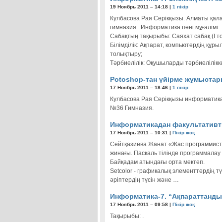
19 Ноябрь 2011 – 14:18 |
1 пікір
Кулбасова Рая Серікқызы. Алматы қа
гимназия. Информатика пәні мұғалімі:
Сабақтың тақырыбы: Саяхат сабақ (І т
Білімділік: Ақпарат, компьютердің құр
толықтыру;
Тәрбиелілік: Оқушыларды тәрбиелілікк
Potoshop-тан үйірме жұмыстар
17 Ноябрь 2011 – 18:46 |
1 пікір
Кулбасова Рая Серікқызы информатика 
№36 Гимназия.
Информатикадан факультативті
17 Ноябрь 2011 – 10:31 |
Пікір жоқ
Сейтқазиева Жанат «Жас программист
жинағы. Паскаль тілінде программалау
Байқадам атындағы орта мектеп.
Setcolor - графикалық элементтердiң тү
әрiптердiң түсiн және …
Информатика-7. “Ақпараттандыр
17 Ноябрь 2011 – 09:58 |
Пікір жоқ
Тақырыбы: .