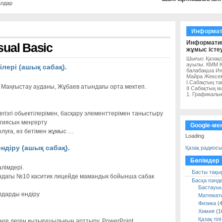
алдар
Информат
Информатик
sual Basic
жұмыс істеу
Шығыс Қазақс
ауылы. КММ К
ілері (ашық сабақ).
балабақша Ин
Майра Жексе
I.Сабақтың т
 Маңғыстау ауданы, Жұбаев атындағы орта мектеп.
II Сабақтың м
1. Графикалы
егізгі обьектілерімен, басқару элементтерімен таныстыру
гиясын меңгерту
Google-мен
луға, өз бетімен жұмыс …
Loading
ндіру (ашық сабақ).
Қазақ радиос
Бөлімдер
лімдері.
Басты тақы
дагы №10 каситик лицейде мамандык бойынша сабак
Басқа пәнд
Бастауы
лдарды ендіру
Математ
Физика
(4
Химия
(1
Қазақ тіл
әнге деген қызығушылығын арттыру. PowerPoint