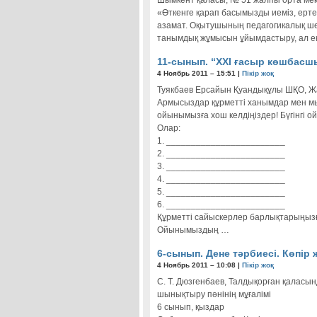
Шымкент қаласы, № 51 жалпы орта мек
«Өткенге қарап басымызды иеміз, ертең
азамат. Оқытушының педагогикалық шебе
танымдық жұмысын ұйымдастыру, ал е
11-сынып. “ХХІ ғасыр көшбасш
4 Ноябрь 2011 – 15:51 |
Пікір жоқ
Туякбаев Ерсайын Қуандықұлы ШҚО, Жа
Армысыздар құрметті ханымдар мен мы
ойынымызға хош келдіңіздер! Бүгінгі
Олар:
1. ________________________
2. ________________________
3. ________________________
4. ________________________
5. ________________________
6. ________________________
Құрметті сайыскерлер барлықтарыңызғ
Ойынымыздың …
6-сынып. Дене тәрбиесі. Көпір 
4 Ноябрь 2011 – 10:08 |
Пікір жоқ
С. Т. Дюзгенбаев, Талдықорған қаласы
шынықтыру пәнінің мұғалімі
6 сынып, қыздар