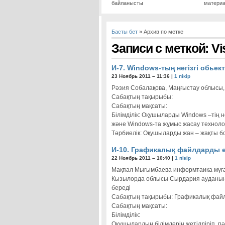
байланысты
матери
Басты бет
» Архив по метке
Записи с меткой: Vi
И-7. Windows-тың негізгі обьект
23 Ноябрь 2011 – 11:36 |
1 пікір
Рәзия Собалақова, Маңғыстау облысы,
Сабақтың тақырыбы:
Сабақтың мақсаты:
Білімділік: Оқушыларды Windows –тің н
және Windows-та жұмыс жасау техноло
Тәрбиелік: Оқушыларды жан – жақты бо
И-10. Графикалық файлдарды е
22 Ноябрь 2011 – 10:40 |
1 пікір
Мақпал Мығымбаева информтаика мұға
Кызылорда облысы Сырдария ауданын
береді
Сабақтың тақырыбы: Графикалық фай
Сабақтың мақсаты:
Білімділік:
Оқушылардың білімдерін жетілдіріп, п