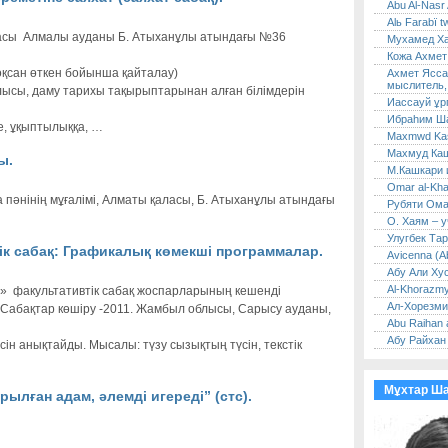
Abu Al-Nasr 
Alь Farabï tw
ласы Алмалы ауданы Б. Атыханұлы атындағы №36
Мухамед Ха
Кожа Ахмет
оқсан өткен бойынша қайталау)
Ахмет Ясса
мыслитель,
ылысы, даму тарихы тақырыптарынан алған білімдерін
Иассауй ұр
Ибраһим Ша
е, ұқыптылыққа, …
Maxmwd Kaşg
Махмуд Каш
ы.
М.Кашкари и
Omar al-Kha
пәнінің мұғалімі, Алматы қаласы, Б. Атыханұлы атындағы
Рубяти Ом
О. Хаям – у
Улугбек Тар
к сабақ: Графикалық көмекшi программалар.
Avicenna (Ab
Абу Али Ху
Al-Khorazmy
» факультативтік сабақ жоспарларының кешенді
Ал-Хорезми
 Сабақтар көшіру -2011. Жамбыл облысы, Сарысу ауданы,
Abu Raihan a
Абу Райхан 
сiн анықтайды. Мысалы: түзу сызықтың түсiн, текстiк
Мұхтар Ш
ылған адам, әлемді игереді” (стс).