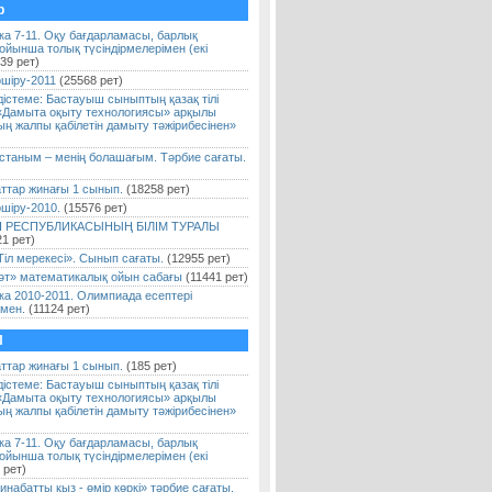
р
а 7-11. Оқу бағдарламасы, барлық
ойынша толық түсіндірмелерімен (екі
39 рет)
өшіру-2011
(25568 рет)
істеме: Бастауыш сыныптың қазақ тілі
«Дамыта оқыту технологиясы» арқылы
ң жалпы қабілетін дамыту тәжірибесінен»
қстаным – менің болашағым. Тәрбие сағаты.
аттар жинағы 1 сынып.
(18258 рет)
шіру-2010.
(15576 рет)
Н РЕСПУБЛИКАСЫНЫҢ БІЛІМ ТУРАЛЫ
1 рет)
«Тіл мерекесі». Сынып сағаты.
(12955 рет)
әт» математикалық ойын сабағы
(11441 рет)
а 2010-2011. Олимпиада есептері
мен.
(11124 рет)
П
аттар жинағы 1 сынып.
(185 рет)
істеме: Бастауыш сыныптың қазақ тілі
«Дамыта оқыту технологиясы» арқылы
ң жалпы қабілетін дамыту тәжірибесінен»
а 7-11. Оқу бағдарламасы, барлық
ойынша толық түсіндірмелерімен (екі
 рет)
инабатты қыз - өмір көркі» тәрбие сағаты.