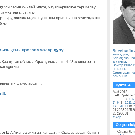
 қарсыласын сыйлай білуге, жауапкершілікке тәрбиелеу;
лық жүзінде қайталау
арттыру, логикалық ойлауын, шығармашылық белсенділігін
білу
 сызықтық программалар құру.
Біp үмітке біp 
жалғадым,
Көп-ақ екен б
с Қазақстан облысы, Орал қаласының №43 жалпы орта
алғаным.
Заңғар көкке 
ні мұғалімі
не керек,
Саған ұшып б
арманым.
данылатын шамаларды …
Күнтізбе
Май 2012
-8.
Пн
Вт
Ср
Чт
Пт
С
1
2
3
4
5
7
8
9
10
11
1
14
15
16
17
18
1
21
22
23
24
25
2
28
29
30
31
« Апр
Соңғы пікі
Айсара Дус
агог Ш.А.Аманошвили айтқандай , « Оқушылардың білімін