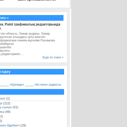
ика »
а. Paint графикалық редакторында
.
тан облысы, Үржар ауданы, Үржар
рупская атындағы орта мектеп-
форматика пәнінің мұғалімі Рахимова
мбайқызы
ақырыбы:
ақсаты:
қ редактормен …
Ещё по теме »
 іздеу
ы
_____
«Шалқар»
_____
«Астана» радиосы
рып
(1)
ер
(212)
ш сынып
(51)
ика
(49)
2)
6)
і мен Әдебиеті
(29)