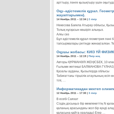
арттыру, пәнге қызықтыру үшін оқытуд
Оқу–әдістемелік құрал. Геомет
жауаптарымен).
14 Ноябрь 2011 – 12:34 |
2 пікір
Некесова Бағила Атырау облысы, Қызы
Толық нұсқасын көшіріп алыңыз.
Алғы сөз
Бұл әдістемелік құрал геометрия пәні
тапсырмалары ретінде жинақталған. 
Оқушы жобасы: КИІЗ ҮЙ ФИЗ
14 Ноябрь 2011 – 12:19 |
Пікір жоқ
Авторы ҚҰРМАНӘЛІ ЖЕҢІСБЕК, 10 клас
Ғылыми жетекші БАЛМАНОВА ГҮЛНАЗ, Ф
Қазалы ауданы, Қызылорда облысы
Табиғаттағы тіршілік атаулының өсіп-ө
тілі, …
Информатикадан мектеп олимп
12 Ноябрь 2011 – 17:30 |
3 пікір
В есебі Саяхат
Сіздің досыңыз бір мемлекеттің N қал
қаланың арасындағы жол бір күнді алады
қаласына қайта оралады) Егер …