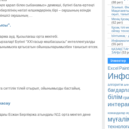
тебі
(88 рет)
ге қарап білек сыбанамыз» демекші, бүгінгі бала-ертеңгі
3сынып. Өмі
рлігінің негізгі өлшемдерінің бірі – оқушының өзіндік
Мақатаевты
оқып, танып 
кіншісі оқушының …
Менің Қаза
(62 рет)
ысы”.
Қазақ тілі 
ойлау техно
Ынтымақ - д
рма ауд. Қызылағаш орта мектебі.
Информатик
рзалар! Бүгінгі “ХХІ ғасыр көшбасшысы” интеллектуалды
(55 рет)
 ойынымызға қатысатын ойыншыларымызбен танысып өтсек.
ҚАЗАҚСТА
ЗАҢЫ
(53 р
Ілмектер
Excel
Paint
Инфо
алгоритм
алг
а сәттілік тілей отырып, ойынымызды бастайық.
бағдарла
білім
гр
жасау
интерак
командалар ж
ндағы Есжан Берліқожа атындағы N11 орта мектеп дене
мүғалі
технолог