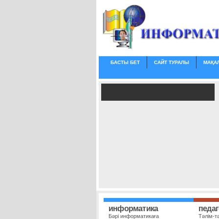
БАСТЫ БЕТ
САЙТ ТУРАЛЫ
МАҚА
информатика
педаг
Бәрі информатикаға
Тәлім-т