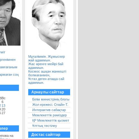
үміт
Мұғаліммін. Жұмыскер
ергенімнен
жай адаммын.
Жас өренге мейірі бай
самғағаным
адаммын.
Космос ашқан жанкешті
армаған соң
болмағанмен,
Ұстаз деген атаққа сай
адаммын.
Арнаулы сайттар
б
Вс
Білім министрінің блогы
6
Жол ережесі. Олайн-Т.
2
13
9
20
Интерактив сабақтар
6
27
Мемлекеттік рәміздер
ҚР Мемлекеттік қызмет
Ұлттық тестілеу
рлер
Достас сайттар
ипова на