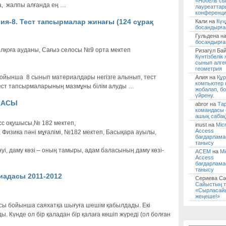
«Нобель с
а, жалпы алғанда ең …
лауреаттар
конференци
рия-8. Тест тапсырмалар жинағы (124 сұрақ
Кали на
Күң
босандырға
Гульдена н
босандырға
лқоға ауданы, Сағыз селосы №9 орта мектеп
Ризагул Бай
Күнтізбелік
сынып алге
геометрия
 бойынша 8 сынып материалдары негізге алынып, тест
Алия на
Құр
компьютер 
Тест тапсырмаларының мазмұны білім алуды …
жобалап, б
үйрену.
ИКАСЫ
abror на
Та
командасы (
ашық сабақ
с оқушысы,№ 182 мектеп,
inust на
Micr
Access
изика пәні мұғалімі, №182 мектеп, Басықара ауылы,
бағдарлам
танысу
нуі, даму көзі – оның тамыры, адам баласының даму көзі-
АСЕМ
на
Mi
Access
бағдарлам
танысу
иадасы 2011-2012
Сериева Сә
Сайыстың 
«Сырласай
жеңеше!»
асы бойынша саяхатқа шығуға шешім қабылдады. Екі
. Күнде ол бір қаладан бір қалаға көшіп жүреді (ол болған