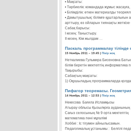
• Мақсаты:
• Тәрбиелік: командада жұмыс жасауға,
• Білімділік: өткен материалды теория
• Дамытушылық: білімге құштарлығын 
арттыру, өз ойларын тиянақты жеткізе 
Сабақ барысы:
І кезең: Таныстыру.
ІІ кезең. Кім жылдам …
Паскаль программалау тілінде
15 Ноябрь 2011 – 19:45 |
Пікір жоқ
Неткалиева Гульмира Бисеновна Баты
білім беретін мектептің информатика пә
Тақырыбы:
Сабақтың мақсаты:
1) Оқушыладың программаларда қол
Пифагор теоремасы. Геометрия
14 Ноябрь 2011 – 12:53 |
Пікір жоқ
Некесова Бағила Исламқызы
Атырау облысы Қызылқоға ауданының
Сағыз селосының № 9 орта мектептің
математика пәні мұғалімі
Хоббиі : Іс тігумен айнылысамын.
Педагогикалық ұстанымы : Белгілі пед