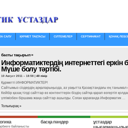
ЛА САЛУ
ҚҰРМЕТ ТАҚТАСЫ
СІЛТЕМЕЛЕР
СЕРТИФИКАТ
ҚОНАҚ ЛЕБІЗ
басты тақырып »
Информатиктердің интернеттегі еркін бі
Мүше болу тәртібі.
10 Август 2011 – 18:58 |
40 пікір
Құрметті ИНФОРМАТИКТЕР!
Cайтымыз сіздердің арқаларыңызда, аз уақытта Қазақстандағы ең танымал с
Кейбір қазақ тілді сайттар өз контенттерін біздің сайтқа қарап өзгертіп қолд
үлгімізбен біршама жаңа сайттар ашылды. Соған қарағанда Информатик …
Толығырақ »
огика
басқа пәндер
ұстаздар
әрбиеге байланысты
шығармашылы