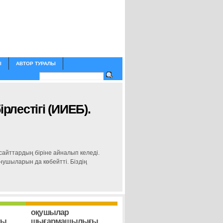
І
АВТОР ТУРАЛЫ
рлестігі (ИИЕБ).
айттардың біріне айналып келеді.
анушыларын да көбейтті. Біздің
оқушылар
ғы
шығармашылығы