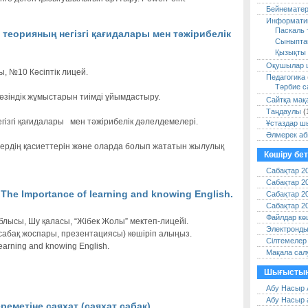
Бейнемате
Информати
Паскаль 
теорияның негізгі қағидалары мен тәжірибелік
Сыныпта
Қызықты 
Оқушылар 
 №10 Кәсіптік лицей.
Педагогика
Тәрбие с
өзіндік жұмыстарын тиімді ұйымдастыру.
Сайтқа мақ
Таңдаулы
(
гізгі қағидалары мен тәжірибелік дәлелдемелері.
Ұстаздар 
Әлмерек аб
ердің қасиеттерін және оларда болып жататын жылулық
Көшіру бет
Сабақтар 2
Сабақтар 2
 The Importance of learning and knowing English.
Сабақтар 2
Сабақтар 2
Файлдар кө
лысы, Шу қаласы, “Жібек Жолы” мектеп-лицейі.
Электронды
сабақ жоспары, презентациясы) көшіріп алыңыз.
Сілтемелер
learning and knowing English.
Мақала сал
Шығыстың
Абу Насыр 
Абу Насыр 
реметіне саяхат (саяхат сабақ).