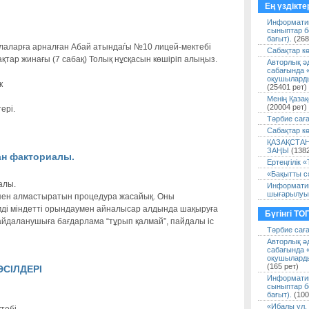
Ең үздікте
Информатик
сыныптар б
бағыт).
(268
лаларға арналған Абай атындаѓы №10 лицей-мектебi
Сабақтар к
қтар жинағы (7 сабақ) Толық нұсқасын көшіріп алыңыз.
Авторлық әд
сабағында 
оқушыларды
к
(25401 рет)
Менің Қаза
(20004 рет)
ері.
Тәрбие сағ
Сабақтар кө
ҚАЗАҚСТА
ЗАҢЫ
(1382
ан факториалы.
Ертеңгілік 
«Бақытты с
алы.
Информатик
шығарылуы
тпен алмастыратын процедура жасайық. Оны
мді міндетті орындаумен айналысар алдында шақыруға
Бүгінгі ТО
пайдаланушыға бағдарлама “тұрып қалмай”, пайдалы ic
Тәрбие сағ
Авторлық әд
сабағында 
оқушыларды
(165 рет)
СІЛДЕРІ
Информатик
сыныптар б
бағыт).
(100
«Ибалы ұл, 