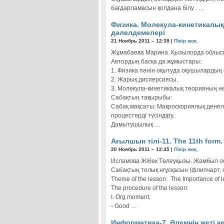
бағдарламасын қолдана білу . …
Физика. Молекула-кинетикалық 
дәлелдемелері
21 Ноябрь 2011 – 12:38 |
Пікір жоқ
Жұмабаева Марина. Қызылорда облысы,
Автордың басқа да жұмыстары:
1. Физика пәнін оқытуда оқушылардың 
2. Жарық дисперсиясы.
3. Молекула-кинетикалық теорияның не
Сабақтың тақырыбы:
Сабақ мақсаты: Макроскориялық денел
процестерді түсіндіру.
Дамытушылық …
Ағылшын тілі-11. The 11th form.
20 Ноябрь 2011 – 12:45 |
Пікір жоқ
Исламова Жібек Төлеуқызы. Жамбыл об
Сабақтың толық нгұсқасын (флипчарт, 
Theme of the lesson: The Importance of 
The procedure of the lesson:
I. Org moment.
- Good …
Информатика-7. Әлемнің жеті ке