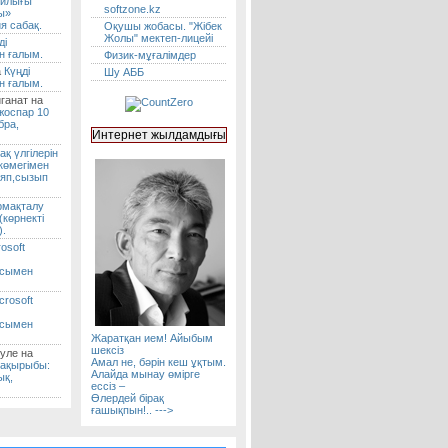
ыйлығы
softzone.kz
ы»
я сабақ.
Оқушы жобасы. "Жібек
Жолы" мектеп-лицейі
ді
н ғалым.
Физик-мұғалімдер
а
Күңді
Шу АББ
н ғалым.
ганат на
 жоспар 10
бра,
ақ үлгілерін
көмегімен
ояп,сызып
рмақталу
көрнекті
).
osoft
асымен
crosoft
асымен
Жаратқан ием! Айыбым
шексiз
уле на
Амал не, бәрiн кеш ұқтым.
тақырыбы:
Алайда мынау өмiрге
ық,
ессiз –
Өлердей бiрақ
ғашықпын!.. --->