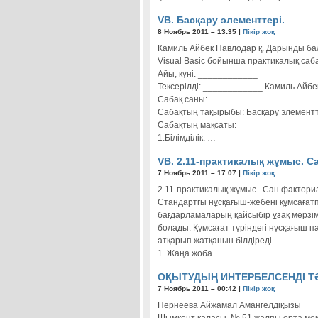
VB. Басқару элементтері.
8 Ноябрь 2011 – 13:35 |
Пікір жоқ
Камиль Айбек Павлодар қ. Дарынды ба
Visual Basic бойынша практикалық саба
Айы, күні: ____________
Тексерілді: ____________ Камиль Айбе
Сабақ саны:
Cабақтың тақырыбы: Басқару элементт
Сабақтың мақсаты:
1.Білімділік: …
VB. 2.11-практикалық жұмыс. С
7 Ноябрь 2011 – 17:07 |
Пікір жоқ
2.11-практикалық жүмыс. Сан фактори
Стандартгы нұсқағыш-жебені құмсаға
бағдарламаларың қайсыбір ұзақ мерзі
болады. Құмсағат түріндегі нұсқағыш 
атқарып жатқанын білдіреді.
1. Жаңа жоба …
ОҚЫТУДЫҢ ИНТЕРБЕЛСЕНДІ ТӘ
7 Ноябрь 2011 – 00:42 |
Пікір жоқ
Пернеева Айжамал Амангелдіқызы