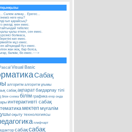
олқынқызы
. Сәлем алмау... Ерегес...
сінеміз неге кеш?
ілді ғып қарайсың?
 әкелді, мен емес.
стайтындай төбелес
 қалш-қалш еткен, сен емес.
үрсінісі болмаса,
еретіні көп емес.
рімейтін мұз емес.
сен айтқандай Күз емес.
ген жан жоқ, бар болса,
ар, бәлкім, біз емес.---->
Visual Basic
Pascal
рматика
Сабақ
ры
алгоритм
алгоритм ұғымы
ақпарат
бағдарлау тілі
ық сабақ
білім
қ
графика
блок-схема
егер онда
интерактивті сабақ
пары
мектеп
тематика
мүғалім
қушы
оқыту технологиясы
педагогика
плифчарт
сабақ
сабақ
едактор