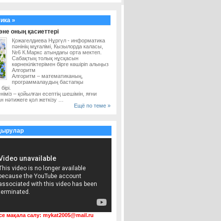
ика »
әне оның қасиеттері
Қожагелдиева Нұргүл - информатика
пәнінің мұғалімі, Кызылорда каласы,
№6 К.Маркс атындағы орта мектеп.
Сабақтың толық нұсқасын
көрнекіліктерімен бірге көшіріп алыңыз
Алгоритм
Алгоритм – математиканың,
программалаудың бастапқы
ірі.
німіз – қойылған есептің шешімін, яғни
қан нәтижеге қол жеткізу …
Ещё по теме »
дырулар
се мақала салу:
mykat2005@mail.ru