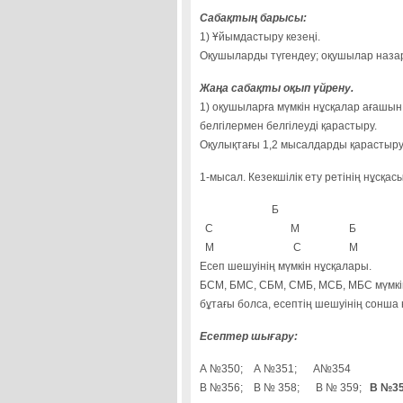
Сабақтың б
1) Ұйымдастыру кезеңі.
Оқушыларды түгендеу; оқушылар назары
Жаңа сабақты оқып үйрену.
1) оқушыларға мүмкін нұсқалар ағашын
белгілермен белгілеуді қарастыру.
Оқулықтағы 1,2 мысалдарды қарастыру
1-мысал. Кезекшілік ету ретінің нұсқасы
Б
С
М
Б
М
С
М
Есеп шешуінің мүмкін нұсқалары.
БСМ, БМС, СБМ, СМБ, МСБ, МБС мүмкін 
бұтағы болса, есептің шешуінің сонша
Есептер шығару:
А №350; А №351; А№354
В №356; В № 358; В № 359;
В №35