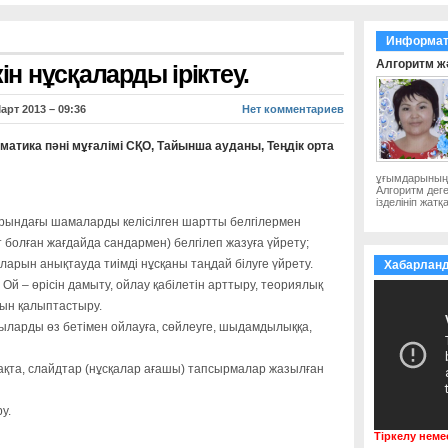
Информат
Алгоритм ж
н нұсқаларды іріктеу.
арт 2013 – 09:36
Нет комментариев
атика пәні мұғалімі СҚО, Тайынша ауданы, Теңдік орта
ұғымдарының б
Алгоритм деге
ізделініп жат
дағы шамаларды келісілген шартты белгілермен
болған жағдайда сандармен) белгілеп жазуға үйрету;
ын анықтауда тиімді нұсқаны таңдай білуге үйрету.
Хабарлан
Ой – өрісін дамыту, ойлау қабілетін арттыру, теориялық
сын қалыптастыру.
ларды өз бетімен ойлауға, сөйлеуге, шыдамдылыққа,
 тақта, слайдтар (нұсқалар ағашы) тапсырмалар жазылған
у.
Тіркелу неме