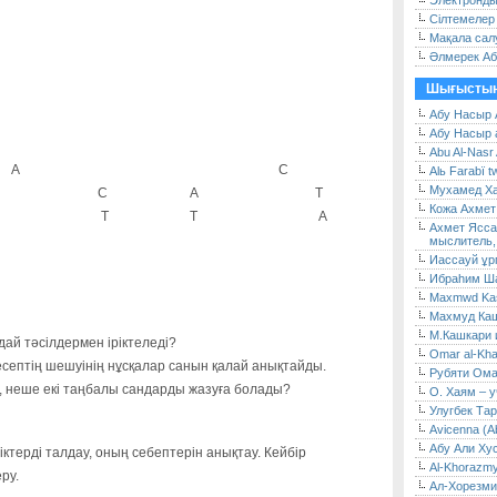
Электронды
Сілтемелер
Мақала сал
Әлмерек А
Шығыстың
Абу Насыр 
Абу Насыр 
Abu Al-Nasr 
А
С
Alь Farabï tw
Мухамед Ха
С
А
Т
Кожа Ахмет
Т
Т
А
Ахмет Ясса
мыслитель,
Иассауй ұр
Ибраһим Ша
Maxmwd Kaşg
Махмуд Каш
М.Кашкари и
дай тәсілдермен іріктеледі?
Omar al-Kha
 есептің шешуінің нұсқалар санын қалай анықтайды.
Рубяти Ом
, неше екі таңбалы сандарды жазуға болады?
О. Хаям – у
Улугбек Тар
Avicenna (Ab
Абу Али Ху
ктерді талдау, оның себептерін анықтау. Кейбір
Al-Khorazmy
ру.
Ал-Хорезми