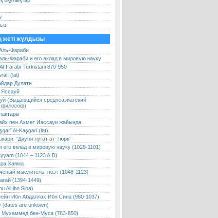
қ оқулықтар
у
быз
 жеті жұлдызы
Аль-Фараби
аль-Фараби и его вклад в мировую науку
Al-Farabi Turkistani 870-950
ralı (lat)
йдар Дулати
 Яссауй
уй (Выдающийся среднеазиатский
 философ)
пақтары
йх пен Ахмет Иассауи жайында.
arï Al-Kaşgarï (lat).
кари. “Диуни лугат ат-Тюрк”
 его вклад в мировую науку (1029-1101)
yyam (1044 – 1123 A.D)
ара Хаяма
ченый мыслитель, поэт (1048-1123)
агай (1394-1449)
u Ali ibn Sina)
сейн Ибн Абдаллах Ибн Сина (980-1037)
 (dates are unkown)
 Мухаммед бен-Муса (783-850)