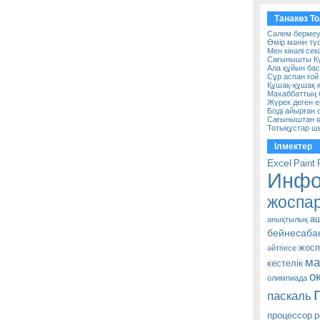
Танакөз Т
Сәлем бермеу..
Өмір мәнін тү
Мен кінәлі сек
Сағынышты Күз
Ала құйын ба
Сұр аспан ғой
Құшақ-құшақ к
Махаббаттың б
Жүрек деген е
Бізді айырған 
Сағыныштан өл
Тотықұстар шығ
Ілмектер
Excel
Paint
Инфо
жоспа
аш
анықтылық
бейнесаба
жос
әйтпесе
ма
кестелік
о
олимпиада
паскаль
р
процессор