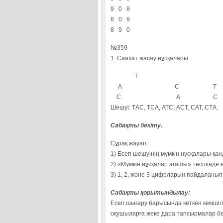
9 0 8
8 0 9
8 9 0
№359
1. Саяхат жасау нұсқалары.
Т
А
С
Т
С
А
С
Шешуі: ТАС, ТСА, АТС, АСТ, САТ, СТА.
Сабақты бекіту.
Сұрақ жауап;
1) Есеп шешуінің мүмкін нұсқалары қан
2) «Мүмкін нұсқалар ағашы» тәсілінде
3) 1, 2, және 3 цифрларын пайдаланып
Сабақты қорытындылау:
Есеп шығару барысында кеткен кемшілі
оқушыларға жеке дара тапсырмалар бе