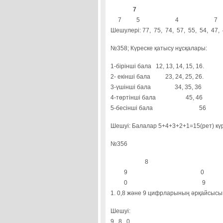
7
7 5
4
7
Шешулері: 77, 75, 74, 57, 55, 54, 47,
№358; Күреске қатысу нұсқалары:
1-бірінші бала 12, 13, 14, 15, 16.
2- екінші бала 23, 24, 25, 26.
3-үшінші бала 34, 35, 36
4-төртінші бала 45, 46
5-бесінші бала 56
Шешуі: Балалар 5+4+3+2+1=15(рет) кү
№356
8
9
0
0
9
1. 0,8 және 9 цифрларының әрқайсысын
Шешуі:
9 8 0