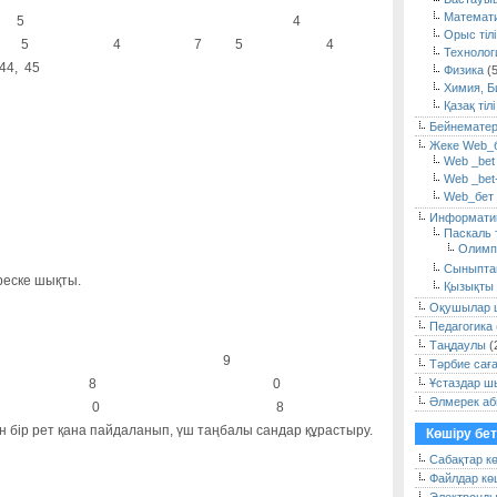
Математ
5
4
Орыс тілі
 5
4
7 5
4
Технолог
 44, 45
Физика
(5
Химия, Б
Қазақ тіл
Бейнемате
Жеке Web_
Web _bet
Web _bet
Web_бет
Информати
Паскаль 
Олимп
Сыныпта
реске шықты.
Қызықты 
Оқушылар 
Педагогика
Таңдаулы
(
9
Тәрбие сағ
8
0
Ұстаздар 
Әлмерек аб
0
8
 бір рет қана пайдаланып, үш таңбалы сандар құрастыру.
Көшіру бет
Сабақтар к
Файлдар кө