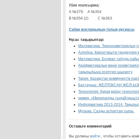
Үйге тапсырма;
А №379; А №354
В №356 (2) С №363.
Сабақ жоспарының толық нұсқасы
Ұқсас тақырыптар:
Математика. Тригонометриялық т
Алгебра. Көрсеткіштік теңдеулер 
Математика. Болжап табуда пайым
Арифметикалық және геометриялы
тақырыбына есептер шығарту
Тарих. Қазақстан коммунистік па
Бастауыш. ЖЕЛТОҚСАН ЖЕЛІ Ы
Технология: Құрақ құрау технолог
химия. «Минералды тыңайтқышт
Информатика 2013-2014. Тақырыпт
Музыка. Сазды аспаптар сыры.
Оставьте комментарий
Вы должны
войти
, чтобы оставить ком