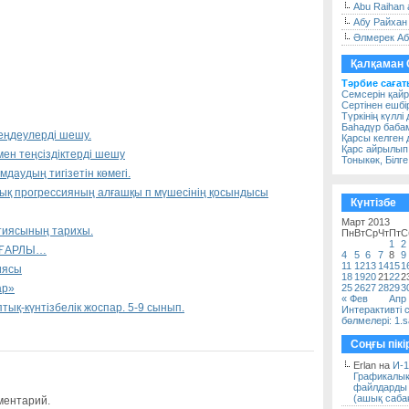
Abu Raihan a
Абу Райхан 
Әлмерек А
Қалқаман С
Тәрбие сағат
Семсерін қайр
Сертінен ешбі
Түркінің күллі
Баһадүр баба
еңдеулерді шешу.
Қарсы келген
Қарс айрылып
мен теңсіздіктерді шешу
Тоныкөк, Білге,
даудың тигізетін көмегі.
қ прогрессияның алғашқы п мүшесінің қосындысы
Күнтізбе
Март 2013
ртиясының тарихы.
Пн
Вт
Ср
Чт
Пт
С
1
2
ЗҒАРЛЫ…
4
5
6
7
8
9
11
12
13
14
15
1
иясы
18
19
20
21
22
2
ар»
25
26
27
28
29
3
« Фев
Апр
ық-күнтізбелік жоспар. 5-9 сынып.
Интерактивті 
бөлмелері: 1.
Соңғы пікі
Erlan на
И-1
Графикалы
файлдарды 
(ашық сабақ
ментарий.