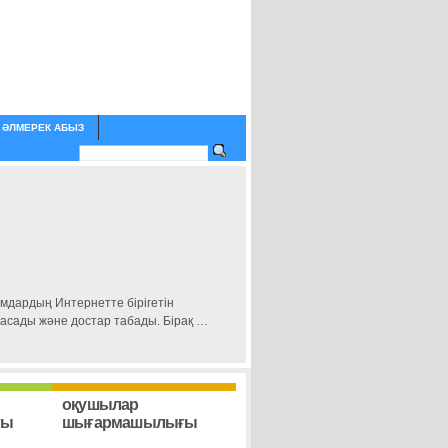
ӘЛМЕРЕК АБЫЗ
амдардың Интернетте бірігетін
асады және достар табады. Бірақ …
оқушылар
ғы
шығармашылығы