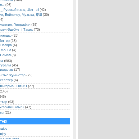
ика
(96)
 _ Русский язык, Шет тілі
(42)
ия, Бейнелеу, Музыка, Д/Ш
(30)
4)
иология, География
(35)
і мен Әдебиеті, Тарих
(73)
риалдар
(25)
беттер
(18)
 Назира
(6)
-Жанна
(4)
 Самал
(8)
ка
(583)
туралы
(45)
иадалар
(17)
н тыс жұмыстар
(79)
есептер
(6)
шығармашылығы
(27)
(145)
245)
аттар
(93)
шығармашылығы
(47)
ыз
(21)
тері
өшіру
шіру