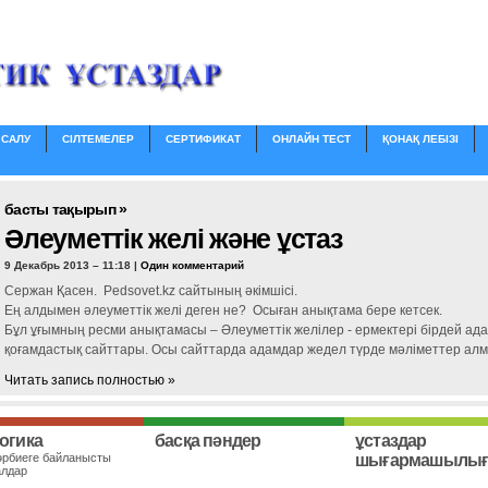
 САЛУ
СІЛТЕМЕЛЕР
СЕРТИФИКАТ
ОНЛАЙН ТЕСТ
ҚОНАҚ ЛЕБІЗІ
басты тақырып »
Әлеуметтік желі және ұстаз
9 Декабрь 2013 – 11:18 |
Один комментарий
Сержан Қасен. Pedsovet.kz сайтының әкімшісі.
Ең алдымен әлеуметтік желі деген не? Осыған анықтама бере кетсек.
Бұл ұғымның ресми анықтамасы – Әлеуметтік желілер - ермектері бірдей ад
қоғамдастық сайттары. Осы сайттарда адамдар жедел түрде мәліметтер алм
Читать запись полностью »
огика
басқа пәндер
ұстаздар
әрбиеге байланысты
шығармашылы
алдар