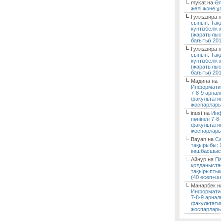
mykat на
Әл
желі және ұ
Гулжазира 
сынып. Тақ
күнтізбелік
(жаратылыс
бағыты) 201
Гулжазира 
сынып. Тақ
күнтізбелік
(жаратылыс
бағыты) 201
Мадина на
Информатик
7-8-9 арнал
факультати
жоспарлары
inust на
Инф
пәнінен 7-8
факультати
жоспарлары
Bayan на
С
тақырыбы: 
көшбасшы
Айнур на
Па
қолданыста
тақырыптық
(40 есеп+ше
Манарбек н
Информатик
7-8-9 арнал
факультати
жоспарлары