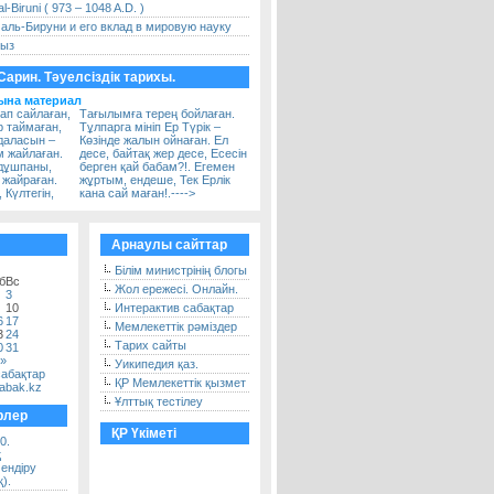
l-Biruni ( 973 – 1048 A.D. )
аль-Бируни и его вклад в мировую науку
быз
арин. Тәуелсіздік тарихы.
ына материал
ап сайлаған,
Тағылымға терең бойлаған.
р таймаған,
Тұлпарга мініп Ер Түрік –
 даласын –
Көзінде жалын ойнаған. Ел
м жайлаған.
десе, байтақ жер десе, Есесін
 дұшпаны,
берген қай бабам?!. Егемен
 жайраған.
жұртым, ендеше, Тек Ерлік
 Күлтегін,
кана сай маған!.---->
Арнаулы сайттар
Білім министрінің блогы
б
Вс
Жол ережесі. Онлайн.
3
10
Интерактив сабақтар
6
17
Мемлекеттік рәміздер
3
24
Тарих сайты
0
31
 »
Уикипедия қаз.
сабақтар
ҚР Мемлекеттік қызмет
sabak.kz
Ұлттық тестілеу
рлер
ҚР Үкіметі
0.
қ
ендіру
).