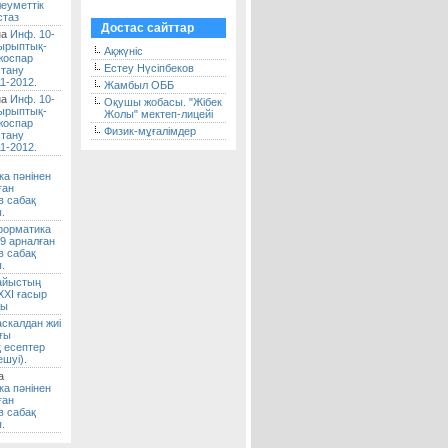
еуметтік
стаз
Достас сайттар
на
Инф. 10-
ырыптық-
Ақжүніс
 жоспар
Естеу Нүсіпбеков
тану
1-2012.
Жамбыл ОББ
на
Инф. 10-
Оқушы жобасы. "Жібек
ырыптық-
Жолы" мектеп-лицейі
 жоспар
Физик-мұғалімдер
тану
1-2012.
а пәнінен
ған
в сабақ
.
орматика
-9 арналған
в сабақ
.
айыстың
ХХІ ғасыр
сы
скалдан жиі
ғы
 есептер
шуі).
а
а пәнінен
ған
в сабақ
.