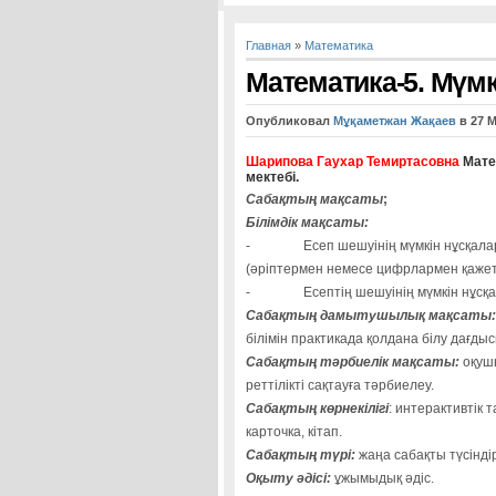
Главная
»
Математика
Математика-5. Мүмкі
Опубликовал
Мұқаметжан Жақаев
в 27 М
Шарипова Гаухар Темиртасовна
Матем
мектебі.
Сабақтың мақсаты
;
Білімдік мақсаты:
- Есеп шешуінің мүмкін нұсқаларын
(әріптермен немесе цифрлармен қажет 
- Есептің шешуінің мүмкін нұсқалар
Сабақтың дамытушылық мақсаты:
білімін практикада қолдана білу дағды
Сабақтың тәрбиелік мақсаты:
оқушы
реттілікті сақтауға тәрбиелеу.
Сабақтың көрнекілігі
: интерактивтік
карточка, кітап.
Сабақтың түрі:
жаңа сабақты түсіндір
Оқыту әдісі:
ұжымыдық әдіс.