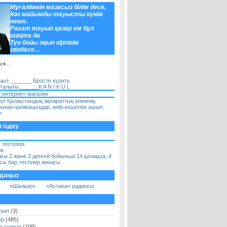
Мұғаліммін мазасыз білім десе,
Көз майымды тауысты күнім
неше.
Рахат тауып қалар ем бұл
шақта да
Түн бойы оқып кірпігім
ілінбесе…
ься…
аңыз._______ Бросте курить
рталығы.
______K A N I K U L
 интернет-магазин
р! Қазақстандық ақпараттық әлемнің
рынан қалмаңыздар, web-кошелок ашып
>
 іздеу
 тестілері
в.
агы 2 жане 3 денгей бойынша 14 қазақша, 4
ы бар тестілер жинагы.
ңдаңыз
ы
«Шалқар»
«Астана» радиосы
рып
(3)
ер
(485)
ш сынып
(109)