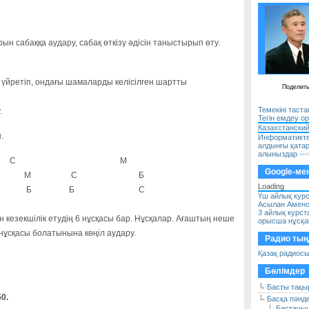
арысы:
н сабаққа аудару, сабақ өткізу әдісін таныстырып өту.
 үйретіп, ондағы шамаларды келісілген шартты
Поделит
Темекіні таст
.
Тегін емдеу о
Казахстанский
.
Информатикте
алдынғы қата
алыныздар ---
С
М
Google-мен
М
С
Б
Loading
Б
Б
С
Үш айлық курс
Асылан Амено
3 айлық курст
кезекшілік етудің 6 нұсқасы бар. Нұсқалар. Ағаштың неше
орысша нұсқас
 нұсқасы болатынына көңіл аудару.
Радио ты
Қазақ радиос
Бөлімдер
Басты тақы
0.
Басқа пәнд
Бастауы