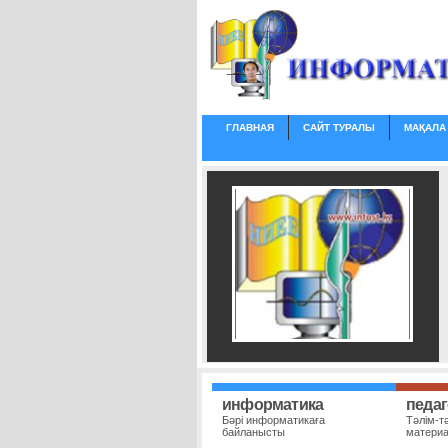
ГЛАВНАЯ
САЙТ ТУРАЛЫ
МАҚАЛА
информатика
педаг
Бәрі информатикаға
Тәлім-т
байланысты
матери