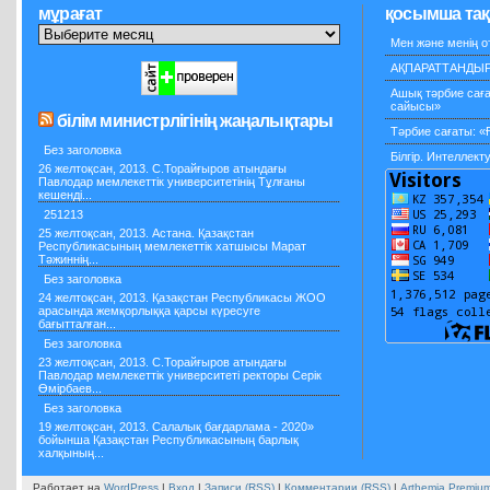
мұрағат
қосымша та
Мен және менің 
АҚПАРАТТАНДЫРУ
Ашық тәрбие саға
сайысы»
білім министрлігінің жаңалықтары
Тәрбие сағаты: «
Без заголовка
Білгір. Интеллек
26 желтоқсан, 2013. С.Торайғыров атындағы
Павлодар мемлекеттік университетінің Тұлғаны
кешенді...
251213
25 желтоқсан, 2013. Астана. Қазақстан
Республикасының мемлекеттік хатшысы Марат
Тәжиннің...
Без заголовка
24 желтоқсан, 2013. Қазақстан Республикасы ЖОО
арасында жемқорлыққа қарсы күресуге
бағытталған...
Без заголовка
23 желтоқсан, 2013. С.Торайғыров атындағы
Павлодар мемлекеттік университеті ректоры Серік
Өмірбаев...
Без заголовка
19 желтоқсан, 2013. Салалық бағдарлама - 2020»
бойынша Қазақстан Республикасының барлық
халқының...
Работает на
WordPress
|
Вход
|
Записи (RSS)
|
Комментарии (RSS)
|
Arthemia Premiu