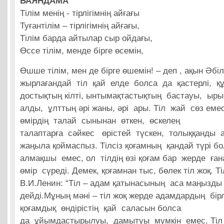
БАЯНДАМА
Тілім менің - тірлігімнің айғағы
Туғантілім – тірлігімнің айғағы,
Тілім барда айтылар сыр ойдағы,
Өссе тілім, менде бірге өсемін,
Өшше тілім, мен де бірге өшемін! – деп , ақын Әбі
жырлағандай тіл қай елде болса да қастерлі, құд
достықтың кілті, ынтымақтастықтың бастауы, ырыс
алды, ұлттың әрі жаны, әрі ары. Тіл жай сөз емес
өмірдің талай сынынан өткен, өскелең
талаптарға сәйкес өрістей түскен, толыққанды а
жаңыла қоймаспыз. Тілсіз қоғамның қандай түрі б
алмақшы емес, ол тілдің өзі қоғам бар жерде ға
өмір сүреді. Демек, қоғамнан тыс, бөлек тіл жоқ. Ті
В.И.Ленин: “Тіл – адам қатынасының аса маңызды
дейді.Мұның мәні – тіл жоқ жерде адамдардың бір
қоғамдық өндірістің қай саласын болса
да ұйымдастырылуы, дамытуы мүмкін емес. Тіл