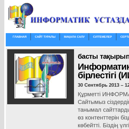
ГЛАВНАЯ
САЙТ ТУРАЛЫ
МАҚАЛА САЛУ
СІЛТЕМЕЛЕР
СЕРТ
басты тақырып
Информатикт
бірлестігі (
30 Сентябрь 2013 – 12
Құрметті ИНФОРМ
Cайтымыз сіздерді
танымал сайттардың
өз контенттерін бі
көбейтті. Біздің ү