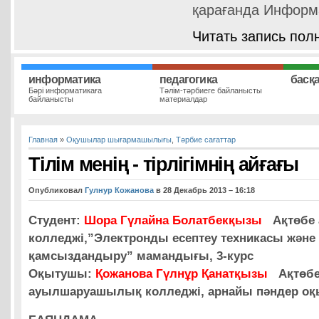
қарағанда Информ
Читать запись пол
информатика
педагогика
басқ
Бәрі информатикаға
Тәлім-тәрбиеге байланысты
байланысты
материалдар
Главная
»
Оқушылар шығармашылығы
,
Тәрбие сағаттар
Тілім менің - тірлігімнің айғағы
Опубликовал
Гулнур Кожанова
в 28 Декабрь 2013 – 16:18
Студент:
Шора Гүлайна Болатбекқызы
Ақтөбе 
колледжі,”Электронды есептеу техникасы жән
қамсыздандыру” мамандығы, 3-курс
Оқытушы:
Қожанова Гүлнұр Қанатқызы
Ақтөб
ауылшаруашылық колледжі, арнайы пәндер 