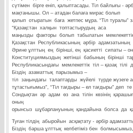
сүтімен бірге еніп, қалыптасады. Тіл байлығы - әрб
мақтанышы. Ол – атадан балаға мирас болып
қалып отыратын баға жетпес мұра. “Тіл туралы” 
“Қазақстан халқын топтастырудың аса
маңызды факторы болып табылатын мемлекеттік 
Қазақстан Республикасының әрбір адамзатының п
Әрине ұлттың ең бірінші, ең қасиетті сипаты – оны
Конституциямыздың жетінші бабының бірінші та
Республикасындағы мемлекеттік тіл – қазақ тілі 
Біздің азаматтық парызымыз –
тіл заңындағы талаптарды жүйелі түрде жүзеге асы
тұтастығымыз”, “Тіл тағдыры – ел тағдыры” деп т
Сондықтан әр адам өз ана тілін көзінің қарашығ
оның
орынсыз шұбарлануының қандайына болса да қа
Туған тілдің абыройын асқақтату - әрбір адамзат
Біздің барша ұлттық келбетіміз бен болмысымыз,