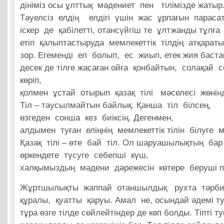
дініміз осы ұлттық мәдениет пен тілімізде жатыр
Тәуелсіз елдің елдігі үшін жас ұрпағын парасат
іскер де қабілетті, отансүйгіш те ұлтжанды тұлға
етіп қалыптастыруда мемлекеттік тілдің атқарат
зор. Егеменді ел болып, ес жиып, етек жия баста
десек де тілге жасаған ойға қонбайтын, солақай 
көріп,
қолмен ұстай отырып қазақ тілі мәселесі жөні
Тіл – таусылмайтын байлық. Қанша тіл білсең,
өзгеден сонша кез биіксің. Дегенмен,
алдымен туған еліңнің мемлекеттік тілін білуге мі
Қазақ тілі – өте бай тіл. Ол шаруашылықтың ба
өркендете түсуге себепші күш,
халқымыздың мәдени дәрежесін көтере беруші п
Жұртшылықты жаппай отаншылдық рухта тәрби
құралы, қуатты қаруы. Амал не, осындай әдемі туғ
тұра өзге тілде сөйлейтіндер де көп болды. Тіпті ту