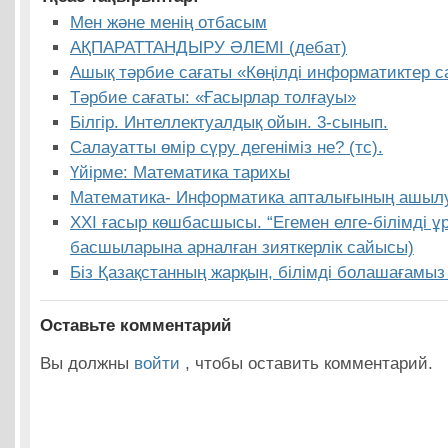
Мен және менің отбасым
АҚПАРАТТАНДЫРУ ӘЛЕМІ (дебат)
Ашық тәрбие сағаты «Көңілді информатиктер 
Тәрбие сағаты: «Ғасырлар толғауы»
Білгір. Интеллектуалдық ойын. 3-сынып.
Салауатты өмір сүру дегеніміз не? (тс).
Үйірме: Математика тарихы
Математика- Информатика апталығының ашыл
XXI ғасыр көшбасшысы. “Егемен елге-білімді ұр
басшыларына арналған зияткерлік сайысы)
Біз Қазақстанның жарқын, білімді болашағамыз 
Оставьте комментарий
Вы должны
войти
, чтобы оставить комментарий.