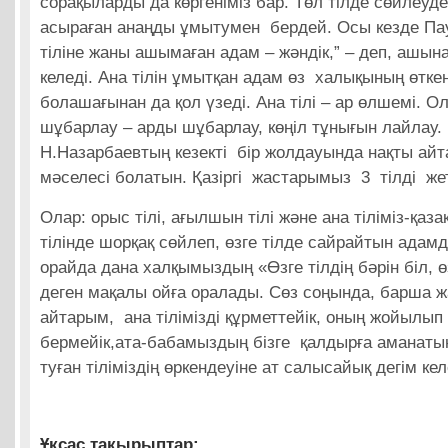
сорақыларды да көргеніміз бар. Төл тілде сөйлеуден
асыраған анаңды ұмытумен бердей. Осы кезде Пау
тіліне жаны ашымаған адам – жәндік,” – деп, ашына
келеді. Ана тілін ұмытқан адам өз халықының өткен
болашағынан да қол үзеді. Ана тілі – ар өлшемі. Ол
шұбарлау – арды шұбарлау, көңіл тұнығын лайлау
Н.Назарбаевтың кезекті бір жолдауында нақты айта
мәселесі болатын. Қазіргі жастарымыз 3 тілді жет
Олар: орыс тілі, ағылшын тілі және ана тіліміз-қазақ
тілінде шорқақ сөйлеп, өзге тілде сайрайтын адам
орайда дана халқымыздың «Өзге тілдің бәрін біл, өз
деген мақалы ойға оралады. Сөз соңында, барша ж
айтарым, ана тілімізді құрметтейік, оның жойылып 
бермейік,ата-бабамыздың бізге қалдырға аманаты
туған тіліміздің өркендеуіне ат салысайық дегім кел
Ұқсас тақырыптар: