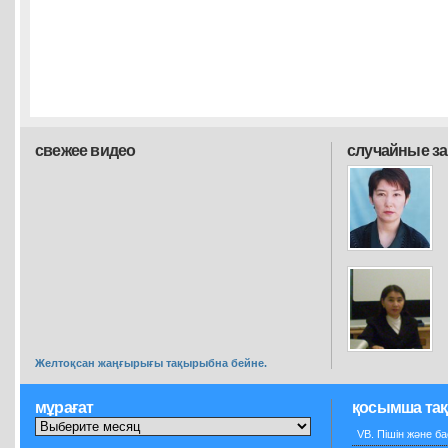
свежее видео
случайные з
Желтоқсан жаңғырығы тақырыбна бейне.
мұрағат
қосымша та
VB. Пішін және ба