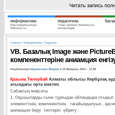
Читать запись пол
информатика
педагогика
басқ
Бәрі информатикаға
Тәлім-тәрбиеге байланысты
байланысты
материалдар
Главная
»
Информатика
,
Таңдаулы
VB. Базалық Image және Picture
компененттеріне аниамция енгіз
Опубликовал
Мұқаметжан Жақаев
в 15 Февраль 2013 – 17:55
Қазына Төлеубай
Алматы облысы Кербұлақ ауд
атындағы орта мектеп.
Сабақтың мақсаты
1. Оқушыларды сыни тұрғыдан ойландыра отырып 
элементтінің компонентінің тағайындалуын , қасиет
анимация беру типтерін үйрету .