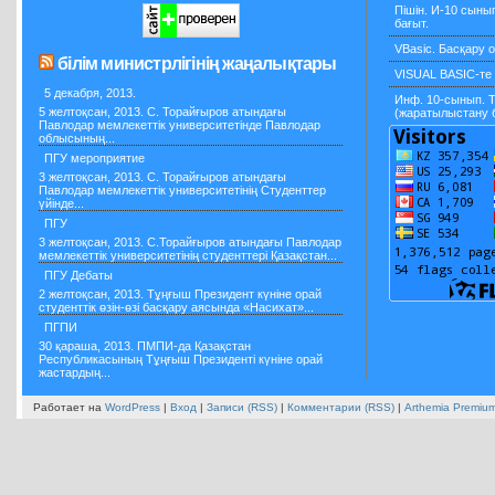
Пішін. И-10 сын
бағыт.
VBasic. Басқару о
білім министрлігінің жаңалықтары
VISUAL BASIC-те 
5 декабря, 2013.
Инф. 10-сынып. Т
5 желтоқсан, 2013. С. Торайғыров атындағы
(жаратылыстану б
Павлодар мемлекеттік университетінде Павлодар
облысының...
ПГУ мероприятие
3 желтоқсан, 2013. С. Торайғыров атындағы
Павлодар мемлекеттік университетінің Студенттер
үйінде...
ПГУ
3 желтоқсан, 2013. С.Торайғыров атындағы Павлодар
мемлекеттік университетінің студенттері Қазақстан...
ПГУ Дебаты
2 желтоқсан, 2013. Тұңғыш Президент күніне орай
студенттік өзін-өзі басқару аясында «Насихат»...
ПГПИ
30 қараша, 2013. ПМПИ-да Қазақстан
Республикасының Тұңғыш Президенті күніне орай
жастардың...
Работает на
WordPress
|
Вход
|
Записи (RSS)
|
Комментарии (RSS)
|
Arthemia Premiu