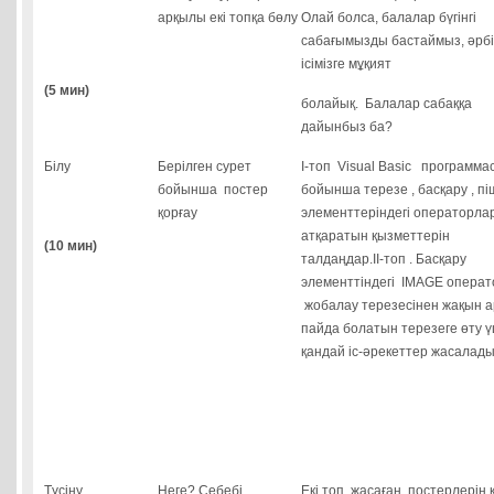
арқылы екі топқа бөлу
Олай болса, балалар бүгінгі
сабағымызды бастаймыз, әрб
ісімізге мұқият
(5 мин)
болайық. Балалар сабаққа
дайынбыз ба?
Білу
Берілген сурет
І-топ Visual Вasic программа
бойынша постер
бойынша терезе , басқару , пі
қорғау
элементтеріндегі операторл
атқаратын қызметтерін
(10 мин)
талдаңдар.ІІ-топ . Басқару
элементтіндегі IMAGE опера
жобалау терезесінен жақын 
пайда болатын терезеге өту ү
қандай іс-әрекеттер жасалад
Түсіну
Неге? Себебі
Екі топ жасаған постерлерін қ