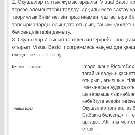
2. Оқушылар топтық жұмыс арқылы Visual Basic 
терезе элементтерін талдау арқылы есте сақтау қа
теориялық білім негізін практикамен ұштастыра біл
тапсырмаларды орындата отырып, таным қабілетін, 
белсенділіктерін дамыту.
3. Оқушылар 7 сынып та өткен интерфейс анықтам
отырып Visual Basic программасының өмірде қанш
екендігіне көз жеткізу.
Image және PictureBox 
Күтілетін нәтиже
тағайындалуын қасиет
отырып , ағылшын тілі
мағынасын аудара оты
шығармашылық қабілет
көбейтуге әсерін тигізе
Оқушылар топпен, өз 
Түйінді идея
Сабақта белсенділігі т
артады. АКТ-ны меңгер
етеді