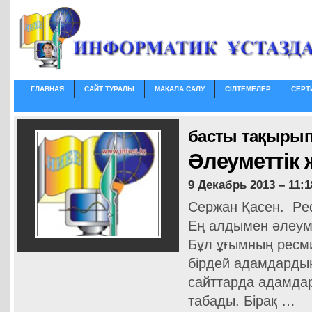
ГЛАВНАЯ
САЙТ ТУРАЛЫ
МАҚАЛА САЛУ
СІЛТЕМЕЛЕР
СЕРТ
басты тақырып
Әлеуметтік 
9 Декабрь 2013 – 11:1
Сержан Қасен. Ped
Ең алдымен әлеуме
Бұл ұғымның ресми
бірдей адамдардың
сайттарда адамда
табады. Бірақ …