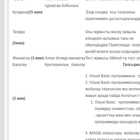
сұрақтар бойынша
Қолдану
(15 мин)
Енді сендер осы теорияны
практикамен ұштастырасыңда
Талдау
Осы жұмысты жасау арқылы
өзіндерін қосымша тағы не
(5мин)
үйрендіңдер.Практикада тео
қалай жүзеге асыра алдыңдар
Жинақтау
(3 мин)
Алған білімді жинақтау
Тест жұмысы Aktivoit-та тест а
Бағалау
Критериялық бағалау
Тапсырм
1. Visual Basic программасы т
2. Visual Basic программасы
жобалау терезесіне кез келг
жақын арада пайда болатын т
(3 мин)
Visual Вasic программас
пішімдеу элементтері, об
, қасиеттер мәні мен атқ
программада орындалу ж
4. IMAGE операторы жобалау
пайда болатын терезе арасын