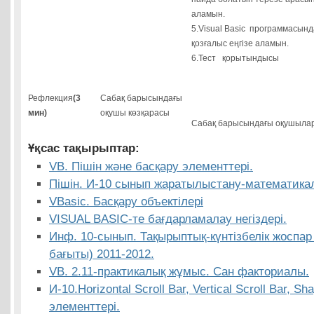
аламын.
5.Visual Basic программасында
қозғалыс еңгізе аламын.
6.Тест қорытындысы
Рефлекция
(3
Сабақ барысындағы
мин)
оқушы көзқарасы
Сабақ барысындағы оқушылард
Ұқсас тақырыптар:
VB. Пішін және басқару элементтері.
Пішін. И-10 сынып жаратылыстану-математикал
VBasic. Басқару объектілері
VISUAL BASIC-те бағдарламалау негіздері.
Инф. 10-сынып. Тақырыптық-күнтізбелік жоспа
бағыты) 2011-2012.
VB. 2.11-практикалық жұмыс. Сан факториалы.
И-10.Horizontal Scroll Bar, Vertical Scroll Bar, S
элементтері.