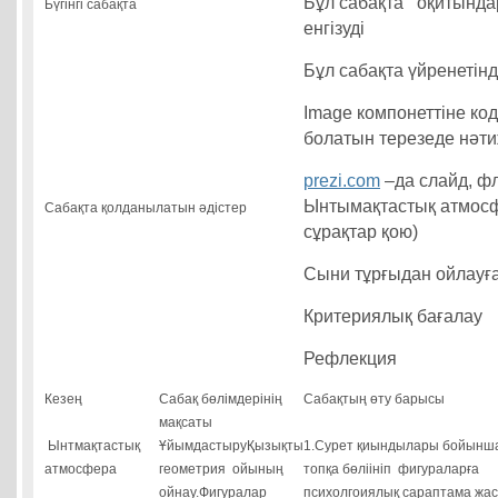
Бұл сабақта оқитындар
Бүгінгі сабақта
енгізуді
Бұл сабақта үйренетінд
Image компонеттіне код
болатын терезеде нәт
prezi.com
–да слайд, фл
Ынтымақтастық атмосф
Сабақта қолданылатын әдістер
сұрақтар қою)
Сыни тұрғыдан ойлауға 
Критериялық бағалау
Рефлекция
Кезең
Сабақ бөлімдерінің
Сабақтың өту барысы
мақсаты
Ынтмақтастық
ҰйымдастыруҚызықты
1.Сурет қиындылары бойын
атмосфера
геометрия ойының
топқа бөліініп фигураларға
ойнау.Фигуралар
психолгоиялық сараптама жас