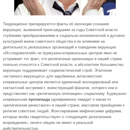
Тенденциозно препарируются факты об эволюции сознания
верующих, вызванной происшедшими за годы Советской власти
глубокими преобразованиями в социально-экономической и духовно-
культурной жизни советского общества
и их влиянием на
деятельность
религиозных
организаций и поведение верующих.
«Исследователей» из буржуазно-клерикальных центров явно не
устраивает тот факт, что религиозные
организации
в нашей стране
лояльно относятся к Советской власти, а абсолютное большинство
верующих поддерживает социалистический строй. Эталоном
«истинного верующего» для зарубежных антисоветских
клерикальных центров является единичный околоцерковный или
сектантский экстремист, воинствующий фанатик, которого они и
представляют как «религиозную оппозицию» социализму. Буржуазно-
клерикальная
пропаганда
одновременно твердит о каком-то
«религиозном ренессансе» в нашей стране, массовом приобщении к
религии советских людей. Жонглирование мифическими цифрами,
которые якобы свидетельствуют о «тенденциях религиозною
возрождения», ничего общею не имеет е реальной
действительностью.