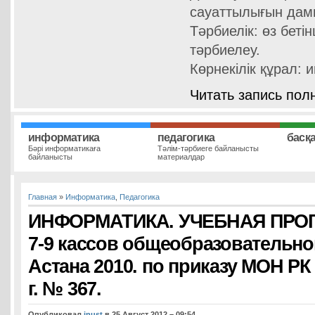
сауаттылығын дам
Тәрбиелік: өз бетін
тәрбиелеу.
Көрнекілік құрал: 
Читать запись пол
информатика
педагогика
басқ
Бәрі информатикаға
Тәлім-тәрбиеге байланысты
байланысты
материалдар
Главная
»
Информатика
,
Педагогика
ИНФОРМАТИКА. УЧЕБНАЯ ПРО
7-9 кассов общеобразовательн
Астана 2010. по приказу МОН РК 
г. № 367.
Опубликовал
inust
в 25 Август 2012 – 09:54