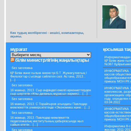
Көк тудың желбірегені - әншісі, компазиторы,
ақыны.
мұрағат
қосымша та
Информатикадан 
білім министрлігінің жаңалықтары
ҚР Білім және ғы
№367 бұйрығымен 
Без заголовка
ИНФОРМАТИКА. 
ҚР Білім және ғылым министрі Б.Т. Жұмағұловтың І
кассов обществе
Филологтар съезінде сөйлеген сөзі. Астана, 2013...
общеобразовател
[…]
приказу МОН РК о
Без заголовка
ИНФОРМАТИКА. П
16 мамыр, 2013. Сыр өңіріндегі ежелгі өркениеттерден
комплексов, раз
сыр шертетін «Ұлы даланың мұрасы» көрмесі... […]
организациях обр
году, определен
Без заголовка
03.04.2022
16 мамыр, 2013. С.Торайғыров атындағы Павлодар
мемлекеттік университетінде «Экономика және... […]
ИНФОРМАТИКА. 
кассов естестве
Без заголовка
общеобразовател
16 мамыр, 2013. Павлодар мемлекеттік
приказу МОН РК о
педагогикалық институтының қабырғасында жыл
сайын өтетін... […]
Информатика 8-с
жоспар. 2011-201
Без заголовка