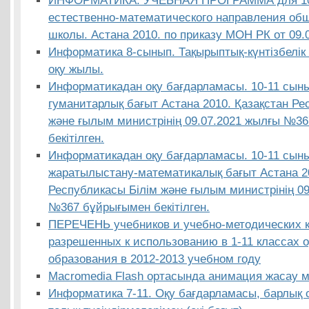
ИНФОРМАТИКА. УЧЕБНАЯ ПРОГРАММА для 10-
естественно-математического направления об
школы. Астана 2010. по приказу МОН РК от 09.0
Информатика 8-сынып. Тақырыптық-күнтізбелік 
оқу жылы.
Информатикадан оқу бағдарламасы. 10-11 сыны
гуманитарлық бағыт Аcтана 2010. Қазақстан Ре
және ғылым министрінің 09.07.2021 жылғы №3
бекітілген.
Информатикадан оқу бағдарламасы. 10-11 сын
жаратылыстану-математикалық бағыт Аcтана 20
Республикасы Білім және ғылым министрінің 0
№367 бұйрығымен бекітілген.
ПЕРЕЧЕНЬ учебников и учебно-методических к
разрешенных к использованию в 1-11 классах 
образования в 2012-2013 учебном году
Macromedia Flash ортасында анимация жасау мү
Информатика 7-11. Оқу бағдарламасы, барлық