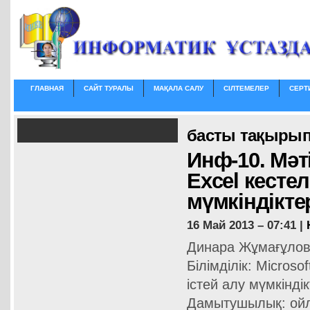
ГЛАВНАЯ
САЙТ ТУРАЛЫ
МАҚАЛА САЛУ
СІЛТЕМЕЛЕР
СЕРТ
басты тақырып
Инф-10. Мәт
Excel кесте
мүмкіндіктері
16 Май 2013 – 07:41 |
Динара Жұмағұлова
Білімділік: Micros
істей алу мүмкіндік
Дамытушылық: ойла