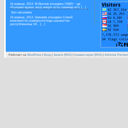
16 мамыр, 2013. М.Әуезов атындағы ОҚМУ – да
«Ғылыми жұмыс жазу өнері» атты семинар өтті. […]
Без заголовка
16 мамыр, 2013. Шәкәрім атындағы Семей
мемлекеттік университетінде шахматтан
республикалық VII... […]
Работает на
WordPress
|
Вход
|
Записи (RSS)
|
Комментарии (RSS)
|
Arthemia Premiu