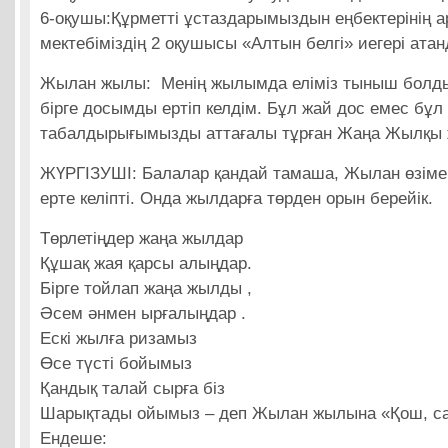
6-оқушы:Құрметті ұстаздарымыздын еңбектерінің 
мектебіміздің 2 оқушысы «Алтын белгі» иегері ата
Жылан жылы: Менің жылымда еліміз тыныш болды
бірге досымды ертіп келдім. Бұл жай дос емес бұ
табалдырығымызды аттағалы тұрған Жаңа Жылқы
ЖҮРГІЗУШІ: Балалар қандай тамаша, Жылан өзімен
ерте келіпті. Онда жылдарға төрден орын берейік.
Төрлетіңдер жаңа жылдар
Құшақ жая қарсы алыңдар.
Бірге тойлап жаңа жылды ,
Әсем әнмен ырғалыңдар .
Ескі жылға ризамыз
Өсе түсті бойымыз
Қандық талай сырға біз
Шарықтады ойымыз – деп Жылан жылына «Қош, са
Ендеше: