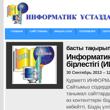
ГЛАВНАЯ
САЙТ ТУРАЛЫ
МАҚАЛА САЛУ
СІЛТЕМЕЛЕР
СЕРТ
басты тақырып
Информатикт
бірлестігі (
30 Сентябрь 2013 – 12
Құрметті ИНФОРМ
Cайтымыз сіздерді
танымал сайттардың
өз контенттерін бі
көбейтті. Біздің ү