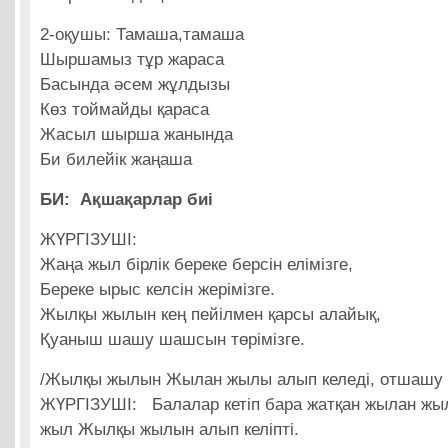
2-оқушы: Тамаша,тамаша
Шыршамыз тұр жараса
Басында әсем жұлдызы
Көз тоймайды қараса
Жасыл шырша жанында
Би билейік жаңаша
БИ: Ақшақарлар биі
ЖҮРГІЗУШІ:
Жаңа жыл бірлік береке берсін елімізге,
Береке ырыс келсін жерімізге.
Жылқы жылын кең пейілмен қарсы алайық,
Қуаныш шашу шашсын төрімізге.
/Жылқы жылын Жылан жылы алып келеді, отшашу
ЖҮРГІЗУШІ: Балалар кетіп бара жатқан жылан жыл
жыл Жылқы жылын алып келіпті.