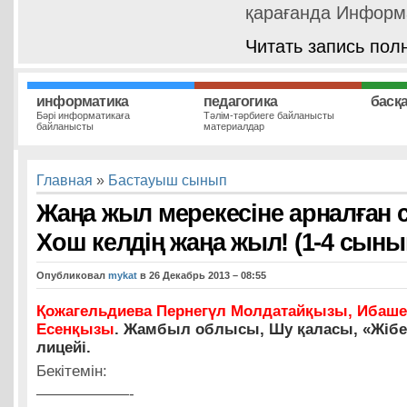
қарағанда Информ
Читать запись пол
информатика
педагогика
басқ
Бәрі информатикаға
Тәлім-тәрбиеге байланысты
байланысты
материалдар
Главная
»
Бастауыш сынып
Жаңа жыл мерекесіне арналған 
Хош келдің жаңа жыл! (1-4 сыны
Опубликовал
mykat
в 26 Декабрь 2013 – 08:55
Қожагельдиева Пернегүл Молдатайқызы, Ибаше
Есенқызы
. Жамбыл облысы, Шу қаласы, «Жібе
лицейі.
Бекітемін:
——————-