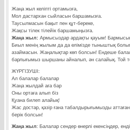
Жаңа жыл келіпті ортамызға,
Мол дастархан сыйласын баршамызға.
Таусылмасын бақыт пен құт-береке,
Жақсы тілек тілейік баршамыңызға.
Жаңа жыл:
Армысыздар ардақты қауым! Бармысың
Биыл менің жылым да да елімізде тыныштық болы
азаймасын. Жаңалықтар көп болсын! Ендеше бала
барлығымыз шыршаны айналып, ән салайық. Той т
ЖҮРГІЗУШІ:
Ал балалар балалар
Жаңа жылдай аға бар
Оны ортаға алып біз
Қуана билеп алайық!
Жас достар, қазір ғана табалдырығымызды аттағ
берік болсын!
Жаңа жыл
: Балалар сендер өнерлі екенсіңдер, енді