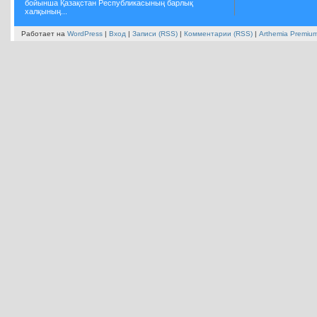
бойынша Қазақстан Республикасының барлық
халқының...
Работает на
WordPress
|
Вход
|
Записи (RSS)
|
Комментарии (RSS)
|
Arthemia Premiu