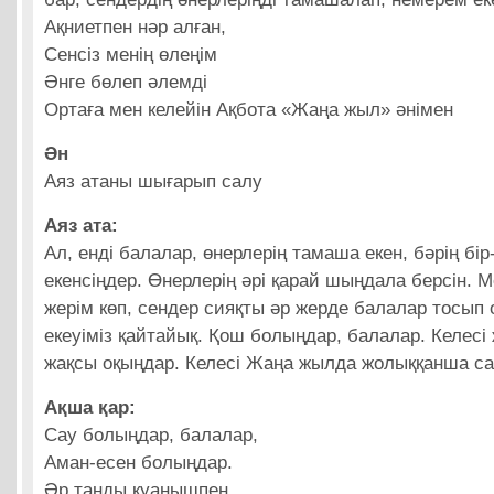
Ақниетпен нәр алған,
Сенсіз менің өлеңім
Әнге бөлеп әлемді
Ортаға мен келейін Ақбота «Жаңа жыл» әнімен
Ән
Аяз атаны шығарып салу
Аяз ата:
Ал, енді балалар, өнерлерің тамаша екен, бәрің бір-
екенсіңдер. Өнерлерің әрі қарай шыңдала берсін. М
жерім көп, сендер сияқты әр жерде балалар тосып 
екеуіміз қайтайық. Қош болыңдар, балалар. Келесі
жақсы оқыңдар. Келесі Жаңа жылда жолыққанша са
Ақша қар:
Сау болыңдар, балалар,
Аман-есен болыңдар.
Әр таңды қуанышпен