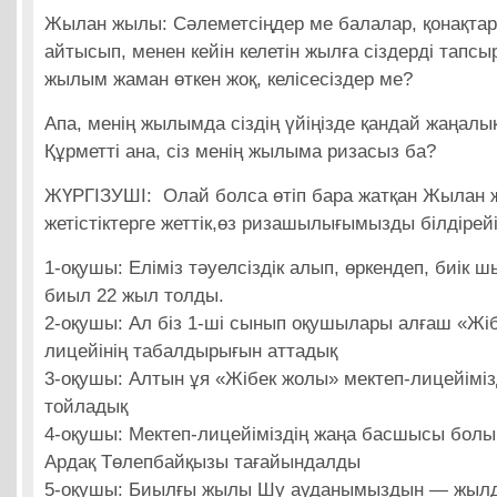
Жылан жылы: Сәлеметсіңдер ме балалар, қонақтар
айтысып, менен кейін келетін жылға сіздерді тапсы
жылым жаман өткен жоқ, келісесіздер ме?
Апа, менің жылымда сіздің үйіңізде қандай жаңал
Құрметті ана, сіз менің жылыма ризасыз ба?
ЖҮРГІЗУШІ: Олай болса өтіп бара жатқан Жылан 
жетістіктерге жеттік,өз ризашылығымызды білдірей
1-оқушы: Еліміз тәуелсіздік алып, өркендеп, биік ш
биыл 22 жыл толды.
2-оқушы: Ал біз 1-ші сынып оқушылары алғаш «Жі
лицейінің табалдырығын аттадық
3-оқушы: Алтын ұя «Жібек жолы» мектеп-лицейімі
тойладық
4-оқушы: Мектеп-лицейіміздің жаңа басшысы бол
Ардақ Төлепбайқызы тағайындалды
5-оқушы: Биылғы жылы Шу ауданымыздын — жылды