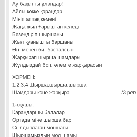
Ау бақытты ұландар!
Айлы көкке қараңдар
Мініп аппақ кемені
Жаңа жыл Ғарыштан келеді
Безендіріп шыршаны
Жыл қуанышты баршаны
Ән менен би басталсын
Жарқырап шырша шамдары
Жұлдыздай боп, әлемге жарқырасын
ХОРМЕН:
1,2,3,4 Шырша,шырша,шырша
Шамдары кәне жарқыра /3 рет/
1-оқушы:
Қараңдаршы балалар
Ортада міне шырша бар
Сылдырлаған моншағы
Шыршамыздың мол шамы