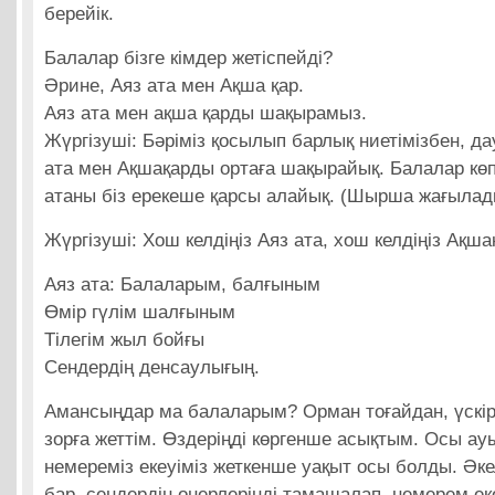
берейік.
Балалар бізге кімдер жетіспейді?
Әрине, Аяз ата мен Ақша қар.
Аяз ата мен ақша қарды шақырамыз.
Жүргізуші: Бәріміз қосылып барлық ниетімізбен, 
ата мен Ақшақарды ортаға шақырайық. Балалар көп
атаны біз ерекеше қарсы алайық. (Шырша жағылад
Жүргізуші: Хош келдіңіз Аяз ата, хош келдіңіз Ақша
Аяз ата: Балаларым, балғыным
Өмір гүлім шалғыным
Тілегім жыл бойғы
Сендердің денсаулығың.
Амансыңдар ма балаларым? Орман тоғайдан, үскірі
зорға жеттім. Өздеріңді көргенше асықтым. Осы а
немереміз екеуіміз жеткенше уақыт осы болды. Әк
бар, сендердің өнерлеріңді тамашалап, немерем ек