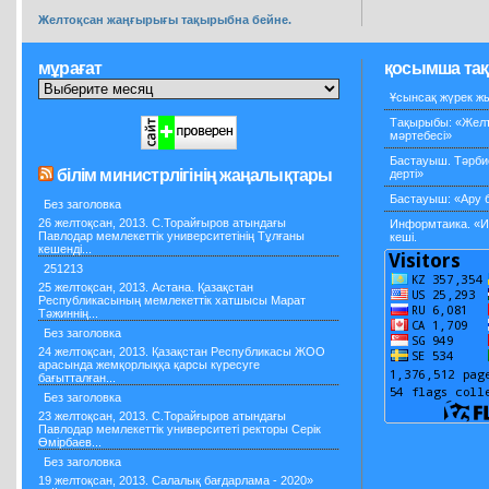
Желтоқсан жаңғырығы тақырыбна бейне.
мұрағат
қосымша та
Ұсынсақ жүрек жы
Тақырыбы: «Желто
мәртебесі»
Бастауыш. Тәрби
білім министрлігінің жаңалықтары
дерті»
Бастауыш: «Ару б
Без заголовка
26 желтоқсан, 2013. С.Торайғыров атындағы
Информтаика. «И
Павлодар мемлекеттік университетінің Тұлғаны
кеші.
кешенді...
251213
25 желтоқсан, 2013. Астана. Қазақстан
Республикасының мемлекеттік хатшысы Марат
Тәжиннің...
Без заголовка
24 желтоқсан, 2013. Қазақстан Республикасы ЖОО
арасында жемқорлыққа қарсы күресуге
бағытталған...
Без заголовка
23 желтоқсан, 2013. С.Торайғыров атындағы
Павлодар мемлекеттік университеті ректоры Серік
Өмірбаев...
Без заголовка
19 желтоқсан, 2013. Салалық бағдарлама - 2020»