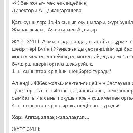
«Жібек жолы» мектеп-лицейінің
Директоры А.Т.Джангарашева
Қатысушылар: 1а,4а сынып оқушылары, жүргізуші
Жылан жылы, Аяз ата мен Ақшақар
ЖҮРГІЗУШІ: Армысыздар ардақты ағайын, құрметті
шәкірттер! Бүгінгі Жаңа жылдық ертеңгілігімізді б
жолы» мектеп-лицейінің ең кішкентай,ең әдемі 1а 
бүлдіршіндерін ортаға шақырайық.
1-ші сыныптар кіріп ішкі шеңберге тұрады/
Ал енді «Жібек жолы» мектеп-лицейінің бастауыш
түлектері, 1а сыныбының ақылшылары, көмекшілері
сымбатты 4а сынып оқушыларын қошаметпен орта
4-ші сыныптар кіріп сыртқы шеңберге тұрады/
Хор: Аппақ,аппақ жапалақтап…
ЖҮРГІЗУШІ: