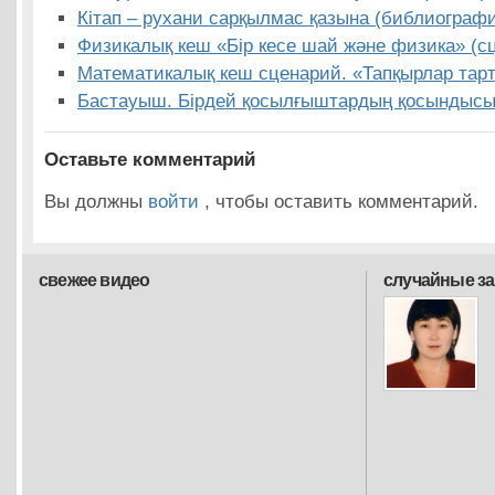
Кітап – рухани сарқылмас қазына (библиографи
Физикалық кеш «Бір кесе шай және физика» (с
Математикалық кеш сценарий. «Тапқырлар тар
Бастауыш. Бірдей қосылғыштардың қосындысы
Оставьте комментарий
Вы должны
войти
, чтобы оставить комментарий.
свежее видео
случайные з