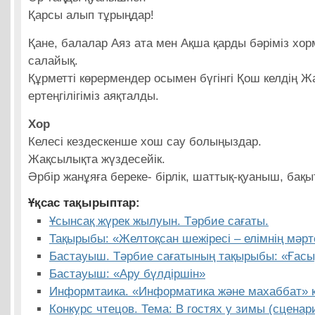
Қарсы алып тұрыңдар!
Қане, балалар Аяз ата мен Ақша қарды бәріміз хо
салайық.
Құрметті көрермендер осымен бүгінгі Қош келдің 
ертеңгілігіміз аяқталды.
Хор
Келесі кездескенше хош сау болыңыздар.
Жақсылықта жүздесейік.
Әрбір жанұяға береке- бірлік, шаттық-қуаныш, бақыт
Ұқсас тақырыптар:
Ұсынсақ жүрек жылуын. Тәрбие сағаты.
Тақырыбы: «Желтоқсан шежіресі – елімнің мәрт
Бастауыш. Тәрбие сағатының тақырыбы: «Ғасы
Бастауыш: «Ару бүлдіршін»
Информтаика. «Информатика және махаббат» к
Конкурс чтецов. Тема: В гостях у зимы (сценар