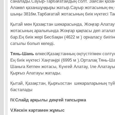
саналады.Сауыр-Тарбағатайдың солт. Зайсан қаза
Алакөл қазаншұңқыры жатыр.Сауыр жотасының ең б
шыңы 3816м.Тарбағатай жотасының биік нүктесі Та
Қытай мен Қазақстан шекарасында, Жоңғар Алата
жотасының аралығында Жоңғар қақпасы деп аталат
бар.Ең биік жері Бесбақан (4622 м ) орналасу биігі
сатылы болып келеді
.
Тянь-Шань
өлкесіҚазақстанның оңтүстігімен солтү
Ең биік нүктесі Хаңтәңірі (6995 м ).Орталақ Тянь-Ш
Шаньға Кетпен жотасы, Күнгей Алатау, Іле Алатауы
Қырғыз Алатауы жатады.
Қытай, Қазақстан, Қырғызстан шекараларының түйі
басталады
IV.Слайд арқылы деңгей тапсырма
V.Кескін картамен жұмыс