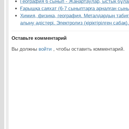
География 6 сынып - Жанартаулар, ыстық бұлақ
Ғарышқа саяхат (6-7 сыныптарға арналған сыны
Химия, физика, география. Металдардың табиға
алыну әдістері. Электролиз (кіріктірілген сабақ).
Оставьте комментарий
Вы должны
войти
, чтобы оставить комментарий.