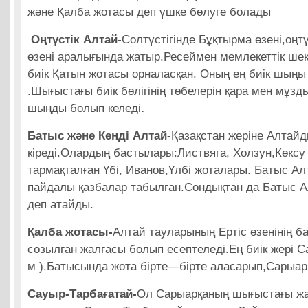
және Қалба жотасы деп үшке бөлуге болады
Оңтүстік Алтай-
Солтүстігінде Бұқтырма өзені,оңтү
өзені аралығында жатыр.Ресеймен мемлекеттік ше
биік Қатын жотасы орналасқан. Оның ең биік шыңы
.Шығыстағы биік бөлігінің төбелерін қара мен мұзд
шыңды болып келеді
.
Батыс және Кенді Алтай-
Қазақстан жеріне Алтайд
кіреді.Олардың бастылары:Листвяга, Холзун,Көксу
тармақталған Үбі, Иванов,Үлбі жоталары. Батыс Ал
пайдалы қазбалар табылған.Сондықтан да Батыс А
деп атайды.
Қалба жотасы-
Алтай тауларының Ертіс өзенінің б
созылған жалғасы болып есептеледі.Ең биік жері
м ).Батысында жота бірте—бірте аласарып,Сарыарқ
Сауыр-Тарбағатай-
Ол Сарыарқаның шығыстағы ж