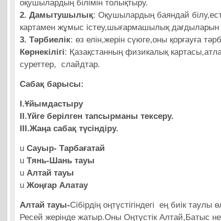
оқушылардың білімін толықтыру.
2. Дамытушылық
: Оқушылардың баяндай білу,ест
картамен жұмыс істеу,шығармашылық дағдыларын 
3. Тәрбиелік
: өз елін,жерін сүюге,оны қорғауға тәр
Көрнекілігі
: Қазақстанның физикалық картасы,атлас
суреттер, слайдтар.
Сабақ барысы:
I
.Ұйымдастыру
II
.Үйге берілген тапсырманы тексеру.
III.Жаңа сабақ түсіндіру.
u
Сауыр- Тарбағатай
u
Тянь-Шань тауы
u
Алтай тауы
u
Жоңғар Алатау
Алтай тауы
-
Сібірдің оңтүстігіндегі ең биік таулы өл
Ресей жерінде жатыр.Оны Оңтүстік Алтай,Батыс н