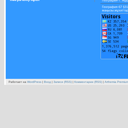
География-7. Афр
География-67 §31
маңызы.мұхиттар 
Работает на
WordPress
|
Вход
|
Записи (RSS)
|
Комментарии (RSS)
|
Arthemia Premiu