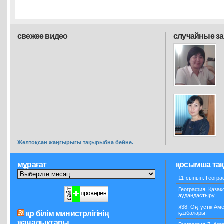
свежее видео
случайные з
Желтоқсан жаңғырығы тақырыбна бейне.
мұрағат
қосымша та
11-сынып. Геогра
География. Қаза
аудандастыру
§38. Оңтүстік Ам
қр білім министрлігінің
қазбалары.
жаңалықтары