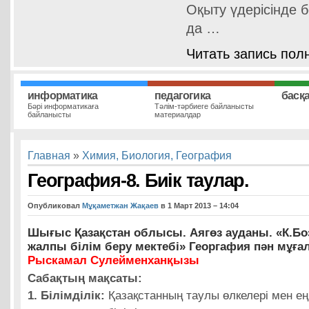
Оқыту үдерісінде 
да …
Читать запись пол
информатика
педагогика
басқ
Бәрі информатикаға
Тәлім-тәрбиеге байланысты
байланысты
материалдар
Главная
»
Химия, Биология, География
География-8. Биік таулар.
Опубликовал
Мұқаметжан Жақаев
в 1 Март 2013 – 14:04
Шығыс Қазақстан облысы. Аягөз ауданы. «К.Бо
жалпы білім беру мектебі» Георгафия пән мұғал
Рыскамал Сулейменханқызы
Сабақтың мақсаты:
1. Білімділік:
Қазақстанның таулы өлкелері мен ең