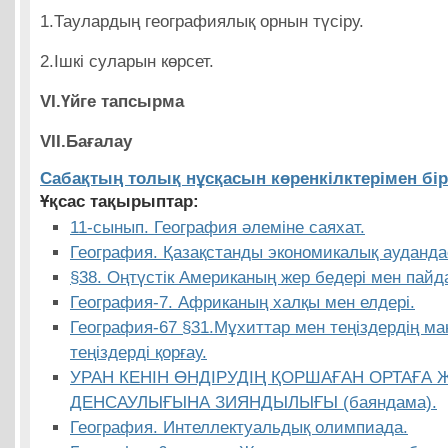
1.Таулардың географиялық орнын түсіру.
2.Ішкі суларын көрсет.
VI.Үйге тапсырма
VII
.Бағалау
Сабақтың толық нұсқасын көренкілктерімен бір
Ұқсас тақырыптар:
11-сынып. География әлеміне саяхат.
География. Қазақстанды экономикалық ауданд
§38. Оңтүстік Американың жер бедері мен пайд
География-7. Африканың халқы мен елдері.
География-67 §31.Мұхиттар мен теңіздердің м
теңіздерді қорғау.
УРАН КЕНІН ӨНДІРУДІҢ ҚОРШАҒАН ОРТАҒА
ДЕНСАУЛЫҒЫНА ЗИЯНДЫЛЫҒЫ (баяндама).
География. Интеллектуальдық олимпиада.