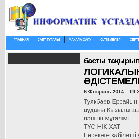
ГЛАВНАЯ
САЙТ ТУРАЛЫ
МАҚАЛА САЛУ
СІЛТЕМЕЛЕР
СЕРТ
басты тақырып
ЛОГИКАЛЫҚ 
ӘДІСТЕМЕЛІ
6 Февраль 2014 – 09:
Туякбаев Ерсайын
ауданы Қызылағаш
пәнінің мұғалімі.
ТҮСІНІК ХАТ
Бәсекеге қабілетті